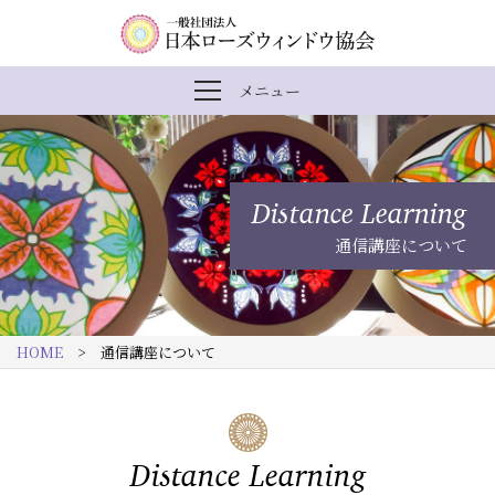
内
メ
一
メニュー
メ
容
イ
般
ニ
ま
ン
社
ュ
ー
で
ナ
団
を
Distance Learning
開
ス
ビ
法
閉
通信講座について
キ
ゲ
人
ッ
ー
日
プ
シ
本
HOME
> 通信講座について
す
ョ
ロ
る
ン
ー
ズ
Distance Learning
ウ