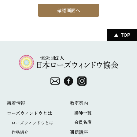
TOP
一
般
社
団
お
F
I
法
問
a
n
新着情報
教室案内
人
い
c
s
講師一覧
ローズウィンドウとは
日
合
e
t
会員名簿
ローズウィンドウとは
本
わ
b
a
通信講座
作品紹介