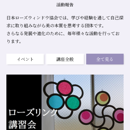
ィ
活動報告
ン
日本ローズウィンドウ協会では、学びや経験を通して自己探
ド
求に取り組みながら美の本質を思考する団体です。
ウ
さらなる発展や進化のために、毎年様々な活動を行ってお
ります。
協
会
イベント
講座全般
全て見る