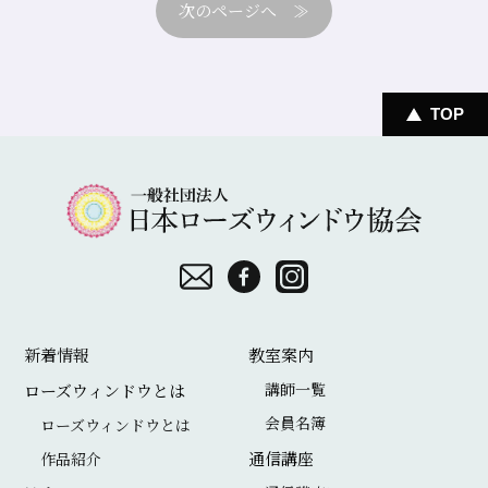
≫
TOP
一
般
社
団
お
F
I
法
問
a
n
新着情報
教室案内
人
い
c
s
講師一覧
ローズウィンドウとは
日
合
e
t
会員名簿
ローズウィンドウとは
本
わ
b
a
通信講座
作品紹介
ロ