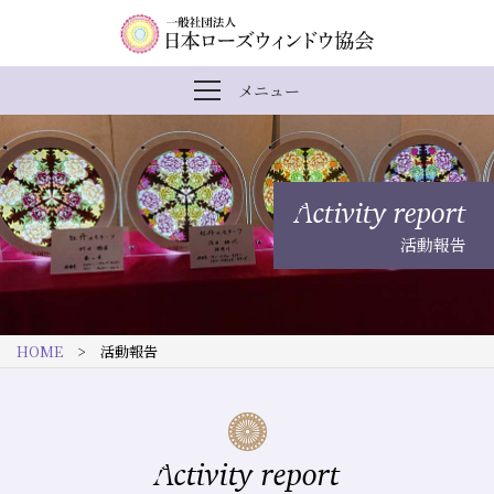
内
メ
一
メニュー
メ
容
イ
般
ニ
ま
ン
社
ュ
ー
で
ナ
団
を
Activity report
開
ス
ビ
法
閉
活動報告
キ
ゲ
人
ッ
ー
日
プ
シ
本
HOME
> 活動報告
す
ョ
ロ
る
ン
ー
ズ
Activity report
ウ