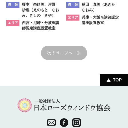
榎本 奈緒美、岸野
秋田 直美（あきた
講 師
講 師
紗也（えのもと なお
なおみ）
み、きしの さや）
兵庫・大阪※講師認定
エリア
西宮・尼崎・丹波※講
講座設置教室
エリア
師認定講座設置教室
≫
TOP
一
般
社