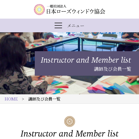
内
メ
一
メニュー
メ
容
イ
般
ニ
ま
ン
社
ュ
ー
で
ナ
団
を
Instructor and Member list
開
ス
ビ
法
閉
講師及び会員一覧
キ
ゲ
人
ッ
ー
日
プ
シ
本
HOME
> 講師及び会員一覧
す
ョ
ロ
る
ン
ー
ズ
Instructor and Member list
ウ