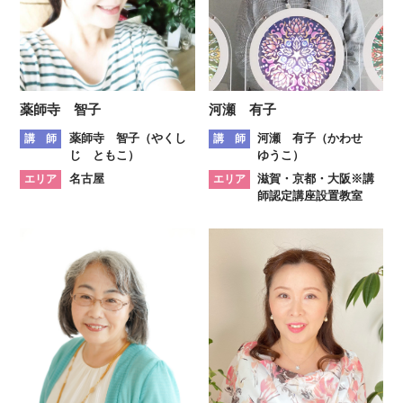
薬師寺 智子
河瀬 有子
薬師寺 智子（やくし
河瀬 有子（かわせ
講 師
講 師
じ ともこ）
ゆうこ）
名古屋
滋賀・京都・大阪※講
エリア
エリア
師認定講座設置教室