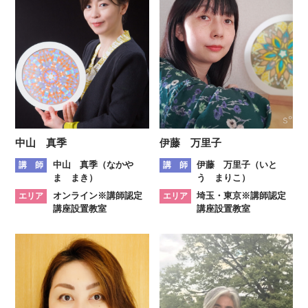
中山 真季
伊藤 万里子
中山 真季（なかや
伊藤 万里子（いと
講 師
講 師
ま まき）
う まりこ）
オンライン※講師認定
埼玉・東京※講師認定
エリア
エリア
講座設置教室
講座設置教室