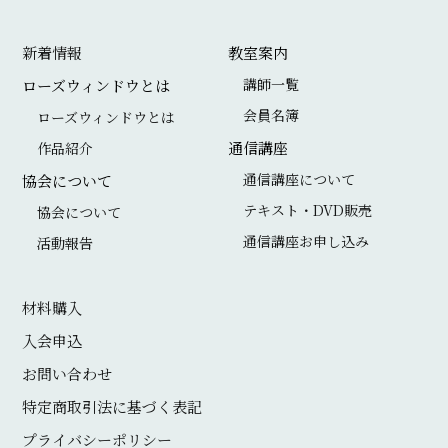
団
お
F
I
法
問
a
n
新着情報
教室案内
人
い
c
s
講師一覧
ローズウィンドウとは
日
合
e
t
会員名簿
ローズウィンドウとは
本
わ
b
a
通信講座
作品紹介
ロ
せ
o
g
通信講座について
協会について
ー
o
r
テキスト・DVD販売
協会について
ズ
通信講座お申し込み
k
a
活動報告
ウ
m
ィ
材料購入
ン
入会申込
ド
お問い合わせ
ウ
特定商取引法に基づく表記
協
プライバシーポリシー