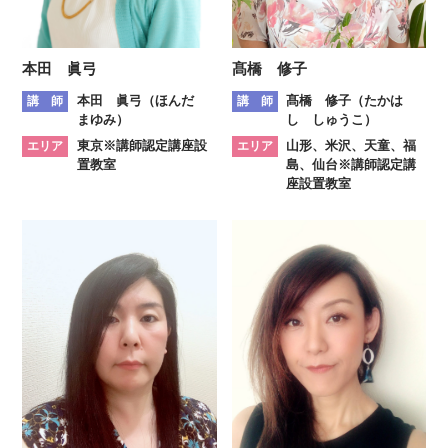
本田 眞弓
髙橋 修子
本田 眞弓（ほんだ
髙橋 修子（たかは
講 師
講 師
まゆみ）
し しゅうこ）
東京※講師認定講座設
山形、米沢、天童、福
エリア
エリア
置教室
島、仙台※講師認定講
座設置教室