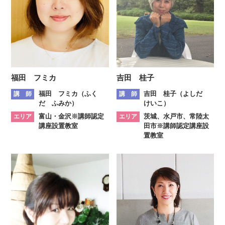
福田 フミカ
吉田 桂子
福田 フミカ（ふく
吉田 桂子（よしだ
講 師
講 師
だ ふみか）
けいこ）
富山・金沢※講師認定
茨城、水戸市、常陸太
エリア
エリア
講座設置教室
田市※講師認定講座設
置教室