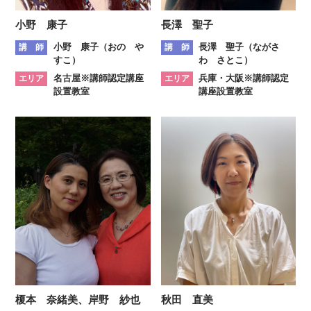
小野 康子
長澤 聖子
小野 康子（おの や
長澤 聖子（ながさ
講 師
講 師
すこ）
わ さとこ）
名古屋※講師認定講座
兵庫・大阪※講師認定
エリア
エリア
設置教室
講座設置教室
榎本 奈緒美、岸野 紗也
秋田 直美