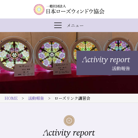
内
メ
一
メニュー
メ
容
イ
般
ニ
ま
ン
社
ュ
ー
で
ナ
団
を
Activity report
開
ス
ビ
法
閉
活動報告
キ
ゲ
人
ッ
ー
日
プ
シ
本
HOME
>
活動報告
> ローズリンク講習会
す
ョ
ロ
る
ン
ー
ズ
Activity report
ウ