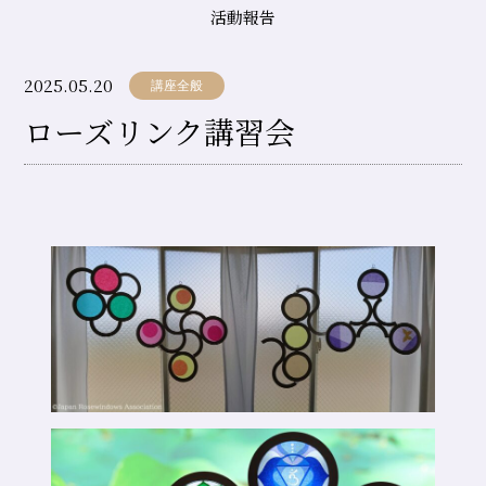
ィ
活動報告
ン
2025.05.20
ド
講座全般
ローズリンク講習会
ウ
協
会