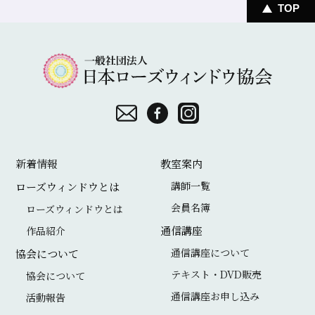
TOP
一
般
社
団
お
F
I
法
問
a
n
新着情報
教室案内
人
い
c
s
講師一覧
ローズウィンドウとは
日
合
e
t
会員名簿
ローズウィンドウとは
本
わ
b
a
通信講座
作品紹介
ロ
せ
o
g
通信講座について
協会について
ー
o
r
テキスト・DVD販売
協会について
ズ
通信講座お申し込み
k
a
活動報告