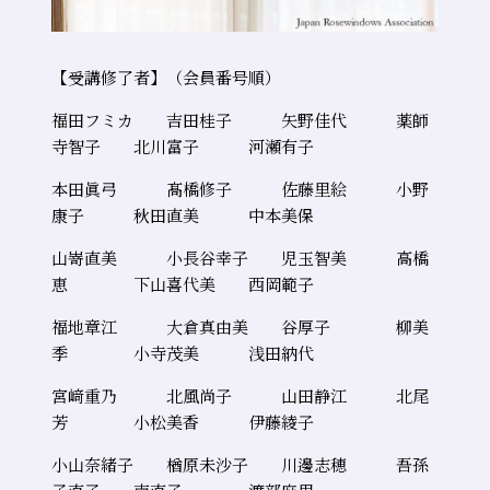
【受講修了者】（会員番号順）
福田フミカ 吉田桂子 矢野佳代 薬師
寺智子 北川富子 河瀬有子
本田眞弓 髙橋修子 佐藤里絵 小野
康子 秋田直美 中本美保
山嵜直美 小長谷幸子 児玉智美 高橋
恵 下山喜代美 西岡範子
福地章江 大倉真由美 谷厚子 柳美
季 小寺茂美 浅田納代
宮﨑重乃 北風尚子 山田静江 北尾
芳 小松美香 伊藤綾子
小山奈緒子 楢原未沙子 川邊志穂 吾孫