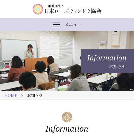
内
メ
一
メニュー
メ
容
イ
般
ニ
ま
ン
社
ュ
ー
で
ナ
団
を
Information
開
ス
ビ
法
閉
お知らせ
キ
ゲ
人
ッ
ー
日
プ
シ
本
HOME
> お知らせ
す
ョ
ロ
る
ン
ー
ズ
Information
ウ