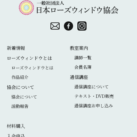
一
般
社
団
お
F
I
法
問
a
n
新着情報
教室案内
人
い
c
s
講師一覧
ローズウィンドウとは
日
合
e
t
会員名簿
ローズウィンドウとは
本
わ
b
a
通信講座
作品紹介
ロ
せ
o
g
通信講座について
協会について
ー
o
r
テキスト・DVD販売
協会について
ズ
通信講座お申し込み
k
a
活動報告
ウ
m
ィ
材料購入
ン
入会申込