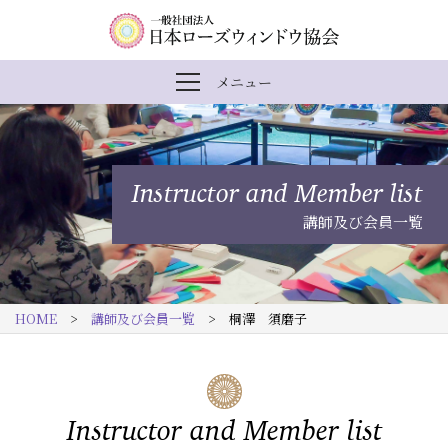
内
メ
一
メニュー
メ
容
イ
般
ニ
ま
ン
社
ュ
ー
で
ナ
団
を
Instructor and Member list
開
ス
ビ
法
閉
講師及び会員一覧
キ
ゲ
人
ッ
ー
日
プ
シ
本
HOME
>
講師及び会員一覧
> 桐澤 須磨子
す
ョ
ロ
る
ン
ー
ズ
Instructor and Member list
ウ