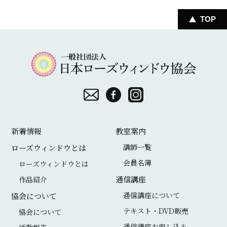
TOP
一
般
社
団
お
F
I
法
問
a
n
新着情報
教室案内
人
い
c
s
講師一覧
ローズウィンドウとは
日
合
e
t
会員名簿
ローズウィンドウとは
本
わ
b
a
通信講座
作品紹介
ロ
せ
o
g
通信講座について
協会について
ー
o
r
テキスト・DVD販売
協会について
ズ
通信講座お申し込み