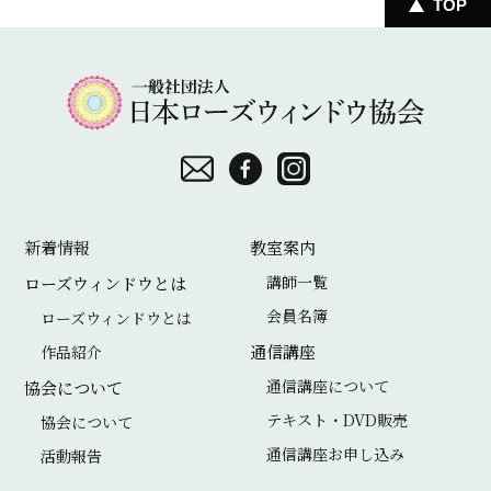
TOP
一
般
社
団
お
F
I
法
問
a
n
新着情報
教室案内
人
い
c
s
講師一覧
ローズウィンドウとは
日
合
e
t
会員名簿
ローズウィンドウとは
本
わ
b
a
通信講座
作品紹介
ロ
せ
o
g
通信講座について
協会について
ー
o
r
テキスト・DVD販売
協会について
ズ
通信講座お申し込み
k
a
活動報告
ウ