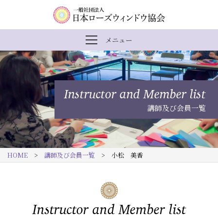
内
メ
一
メニュー
メ
容
イ
般
ニ
ま
ン
社
ュ
ー
で
ナ
団
を
Instructor and Member list
開
ス
ビ
法
閉
講師及び会員一覧
キ
ゲ
人
ッ
ー
日
プ
シ
本
HOME
>
講師及び会員一覧
> 小松 美香
す
ョ
ロ
る
ン
ー
ズ
Instructor and Member list
ウ