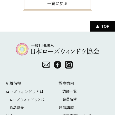
一覧に戻る
TOP
一
般
社
団
お
F
I
法
問
a
n
新着情報
教室案内
人
い
c
s
講師一覧
ローズウィンドウとは
日
合
e
t
会員名簿
ローズウィンドウとは
本
わ
b
a
通信講座
作品紹介
ロ
せ
o
g