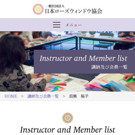
内
メ
一
メニュー
メ
容
イ
般
ニ
ま
ン
社
ュ
ー
で
ナ
団
を
Instructor and Member list
開
ス
ビ
法
閉
講師及び会員一覧
キ
ゲ
人
ッ
ー
日
プ
シ
本
HOME
>
講師及び会員一覧
> 目黒 裕子
す
ョ
ロ
る
ン
ー
ズ
Instructor and Member list
ウ