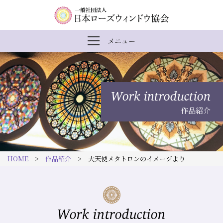
内
メ
一
メニュー
メ
容
イ
般
ニ
ま
ン
社
ュ
ー
で
ナ
団
を
Work introduction
開
ス
ビ
法
閉
作品紹介
キ
ゲ
人
ッ
ー
日
プ
シ
本
HOME
>
作品紹介
> 大天使メタトロンのイメージより
す
ョ
ロ
る
ン
ー
ズ
Work introduction
ウ