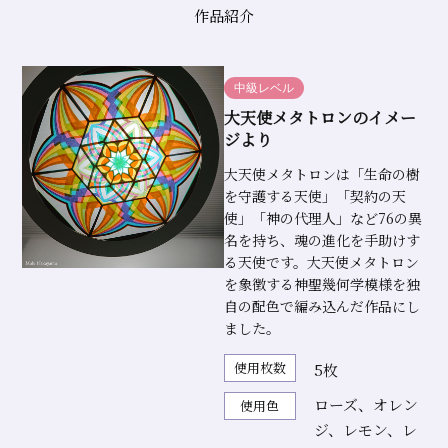
ィ
作品紹介
ン
ド
中級レベル
ウ
大天使メタトロンのイメー
ジより
協
大天使メタトロンは「生命の樹
会
を守護する天使」「契約の天
使」「神の代理人」など76の異
名を持ち、魂の進化を手助けす
る天使です。大天使メタトロン
を象徴する神聖幾何学模様を独
自の配色で編み込んだ作品にし
ました。
使用枚数
5枚
ローズ、オレン
使用色
ジ、レモン、レ