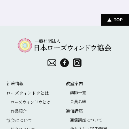
TOP
一
般
社
団
お
F
I
法
問
a
n
新着情報
教室案内
人
い
c
s
講師一覧
ローズウィンドウとは
日
合
e
t
会員名簿
ローズウィンドウとは
本
わ
b
a
通信講座
作品紹介
ロ
せ
o
g
通信講座について
協会について
ー
o
r
テキスト・DVD販売