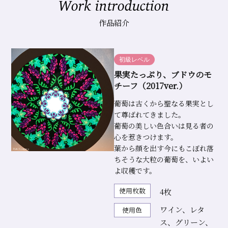
Work introduction
ィ
作品紹介
ン
ド
ウ
初級レベル
協
果実たっぷり、ブドウのモ
チーフ（2017ver.）
会
葡萄は古くから聖なる果実とし
て尊ばれてきました。
葡萄の美しい色合いは見る者の
心を惹きつけます。
葉から顔を出す今にもこぼれ落
ちそうな大粒の葡萄を、いよい
よ収穫です。
使用枚数
4枚
ワイン、レタ
使用色
ス、グリーン、