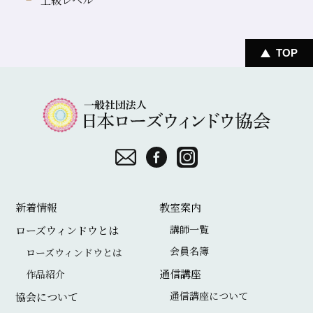
TOP
一
般
社
団
お
F
I
法
問
a
n
新着情報
教室案内
人
い
c
s
講師一覧
ローズウィンドウとは
日
合
e
t
会員名簿
ローズウィンドウとは
本
わ
b
a
通信講座
作品紹介
ロ
せ
o
g
通信講座について
協会について