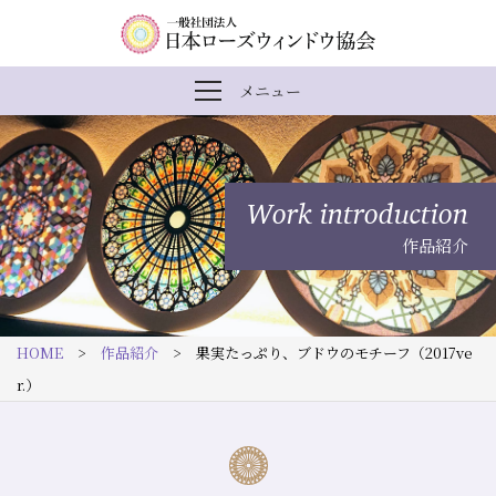
内
メ
一
メニュー
メ
容
イ
般
ニ
ま
ン
社
ュ
ー
で
ナ
団
を
Work introduction
開
ス
ビ
法
閉
作品紹介
キ
ゲ
人
ッ
ー
日
プ
シ
本
HOME
>
作品紹介
> 果実たっぷり、ブドウのモチーフ（2017ve
す
ョ
ロ
r.）
る
ン
ー
ズ
ウ