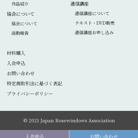
本
わ
b
a
通信講座
作品紹介
ロ
せ
o
g
通信講座について
協会について
ー
o
r
テキスト・DVD販売
協会について
ズ
通信講座お申し込み
k
a
活動報告
ウ
m
ィ
材料購入
ン
入会申込
ド
お問い合わせ
ウ
特定商取引法に基づく表記
協
プライバシーポリシー
会
© 2021
Japan Rosewindows Association
入会申込
お問い合わせ