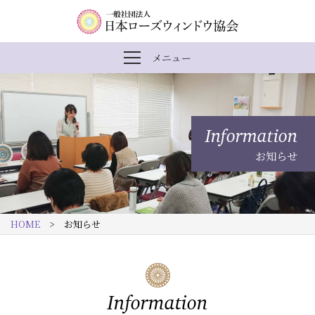
内
メ
一
メニュー
メ
容
イ
般
ニ
ま
ン
社
ュ
ー
で
ナ
団
を
Information
開
ス
ビ
法
閉
お知らせ
キ
ゲ
人
ッ
ー
日
プ
シ
本
HOME
> お知らせ
す
ョ
ロ
る
ン
ー
ズ
Information
ウ