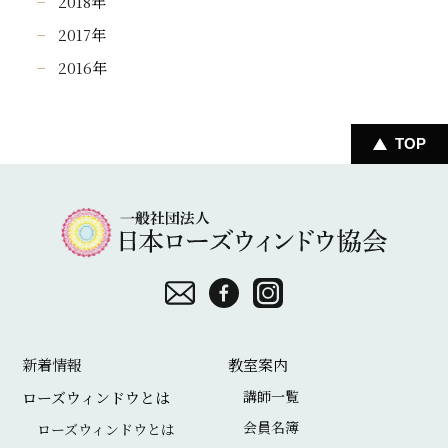
2018
年
2017
年
2016
年
TOP
一
般
社
団
お
F
I
法
問
a
n
新着情報
教室案内
人
い
c
s
講師一覧
ローズウィンドウとは
日
合
e
t
会員名簿
ローズウィンドウとは