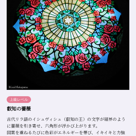
上級レベル
叡知の薔薇
古代リラ語のイシュヴィシュ（叡知の王）の文字が結界のよう
に薔薇を引き寄せ、六角形が浮かび上がります。
図案を重ねるたびに色彩がエネルギーを帯び、イキイキと力強