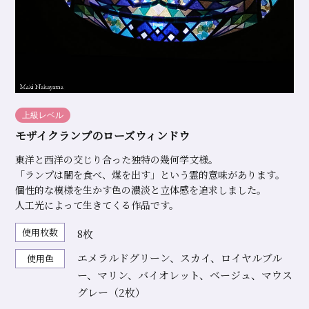
上級レベル
モザイクランプのローズウィンドウ
東洋と西洋の交じり合った独特の幾何学文様。
「ランプは闇を食べ、煤を出す」という霊的意味があります。
個性的な模様を生かす色の濃淡と立体感を追求しました。
人工光によって生きてくる作品です。
使用枚数
8枚
エメラルドグリーン、スカイ、ロイヤルブル
使用色
ー、マリン、バイオレット、ベージュ、マウス
グレー（2枚）