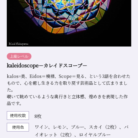
上級レベル
kaleidoscope－カレイドスコープ－
kalos=美、Eidos＝模様、Scope＝見る、という3語を合わせた
もので、心を癒し生きる力を取り戻す芸術品として広まりまし
た。
覗いて眺めているような奥行きと立体感、煌めきを表現した作
品です。
使用枚数
8枚
ワイン、レモン、ブルー、スカイ（2枚）、バ
使用色
イオレット（2枚）、ロイヤルブルー