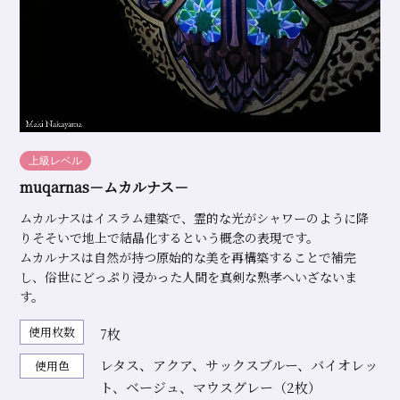
上級レベル
muqarnas－ムカルナス－
ムカルナスはイスラム建築で、霊的な光がシャワーのように降
りそそいで地上で結晶化するという概念の表現です。
ムカルナスは自然が持つ原始的な美を再構築することで補完
し、俗世にどっぷり浸かった人間を真剣な熟孝へいざないま
す。
使用枚数
7枚
レタス、アクア、サックスブルー、バイオレッ
使用色
ト、ベージュ、マウスグレー（2枚）