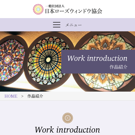
内
メ
一
メニュー
メ
容
イ
般
ニ
ま
ン
社
ュ
ー
で
ナ
団
を
Work introduction
開
ス
ビ
法
閉
作品紹介
キ
ゲ
人
ッ
ー
日
プ
シ
本
HOME
> 作品紹介
す
ョ
ロ
る
ン
ー
ズ
Work introduction
ウ