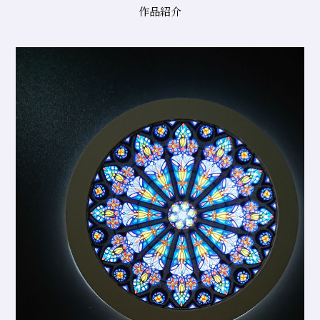
ィ
作品紹介
ン
ド
ウ
協
会