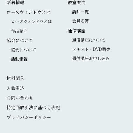
新着情報
教室案内
人
い
c
s
講師一覧
ローズウィンドウとは
日
合
e
t
会員名簿
ローズウィンドウとは
本
わ
b
a
通信講座
作品紹介
ロ
せ
o
g
通信講座について
協会について
ー
o
r
テキスト・DVD販売
協会について
ズ
通信講座お申し込み
k
a
活動報告
ウ
m
ィ
材料購入
ン
入会申込
ド
お問い合わせ
ウ
特定商取引法に基づく表記
協
プライバシーポリシー
会