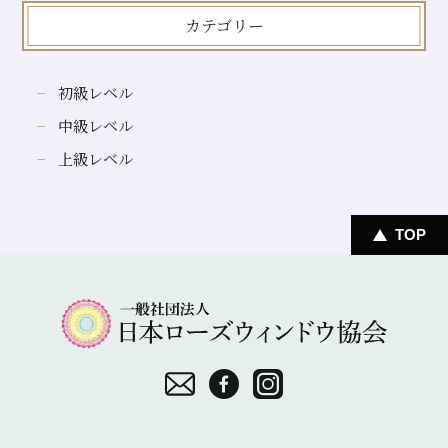
カテゴリー
初級レベル
中級レベル
上級レベル
TOP
一
般
社
団
お
F
I
法
問
a
n